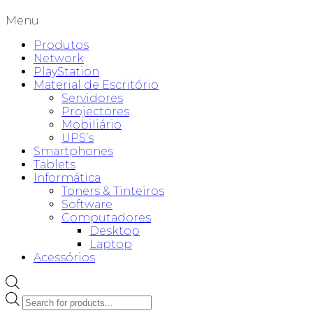
Menu
Produtos
Network
PlayStation
Material de Escritório
Servidores
Projectores
Mobiliário
UPS’s
Smartphones
Tablets
Informática
Toners & Tinteiros
Software
Computadores
Desktop
Laptop
Acessórios
Products
search