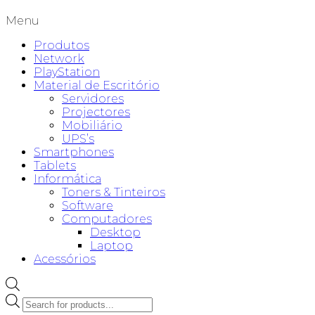
Menu
Produtos
Network
PlayStation
Material de Escritório
Servidores
Projectores
Mobiliário
UPS’s
Smartphones
Tablets
Informática
Toners & Tinteiros
Software
Computadores
Desktop
Laptop
Acessórios
Products
search