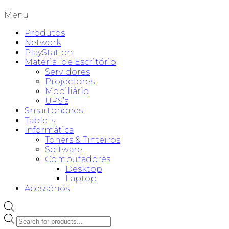
Menu
Produtos
Network
PlayStation
Material de Escritório
Servidores
Projectores
Mobiliário
UPS’s
Smartphones
Tablets
Informática
Toners & Tinteiros
Software
Computadores
Desktop
Laptop
Acessórios
Products
search