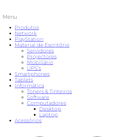
Menu
Produtos
Network
PlayStation
Material de Escritório
Servidores
Projectores
Mobiliário
UPS’s
Smartphones
Tablets
Informática
Toners & Tinteiros
Software
Computadores
Desktop
Laptop
Acessórios