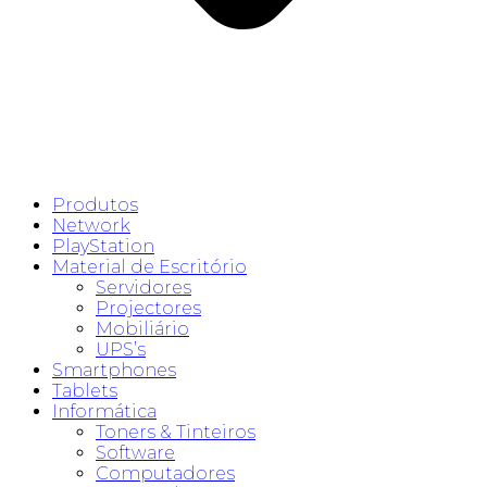
Produtos
Network
PlayStation
Material de Escritório
Servidores
Projectores
Mobiliário
UPS’s
Smartphones
Tablets
Informática
Toners & Tinteiros
Software
Computadores