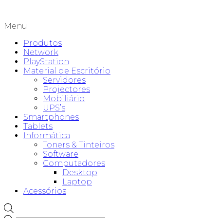
Menu
Produtos
Network
PlayStation
Material de Escritório
Servidores
Projectores
Mobiliário
UPS’s
Smartphones
Tablets
Informática
Toners & Tinteiros
Software
Computadores
Desktop
Laptop
Acessórios