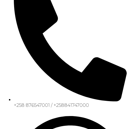
+258 876547001 / +258841747000