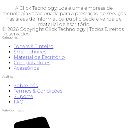
A Click Tecnology, Lda é uma empresa de
tecnologia vocacionada para a prestação de serviços
nas áreas de informática, publicidade e venda de
material de escritório.
© 2026 Copyright Click Technology | Todos Direitos
Reservados
Categorias
Toners & Tinteiro
Smartphones
Material de Escritório
Computadores
Acessórios
Atalhos
Sobre nós
Termos & Condições
Suporte
FAQ
Fale Connosco