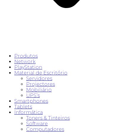
Produtos
Network
PlayStation
Material de Escritório
Servidores
Projectores
Mobiliário
UPS’s
Smartphones
Tablets
Informática
Toners & Tinteiros
Software
Computadores