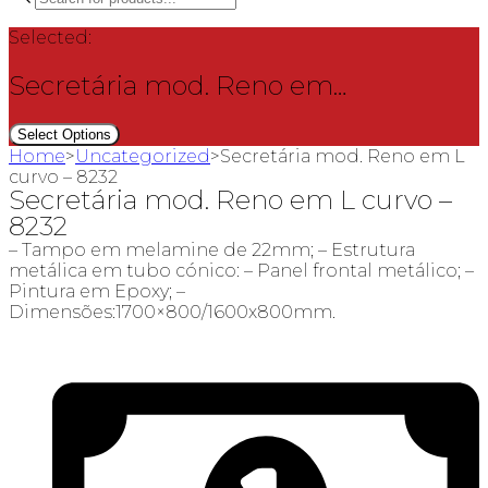
search
Selected:
Secretária mod. Reno em…
Select Options
Home
>
Uncategorized
>
Secretária mod. Reno em L
curvo – 8232
Secretária mod. Reno em L curvo –
8232
– Tampo em melamine de 22mm; – Estrutura
metálica em tubo cónico: – Panel frontal metálico; –
Pintura em Epoxy; –
Dimensões:1700×800/1600x800mm.