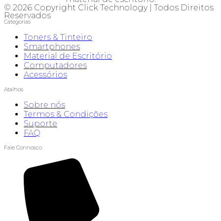
© 2026 Copyright Click Technology | Todos Direitos
Reservados
Categorias
Toners & Tinteiro
Smartphones
Material de Escritório
Computadores
Acessórios
Atalhos
Sobre nós
Termos & Condições
Suporte
FAQ
Fale Connosco