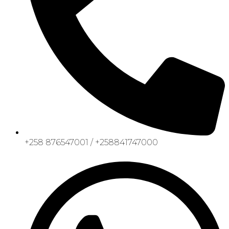
+258 876547001 / +258841747000