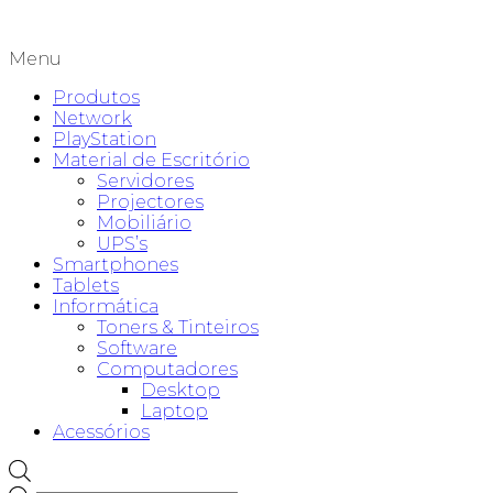
Menu
Produtos
Network
PlayStation
Material de Escritório
Servidores
Projectores
Mobiliário
UPS’s
Smartphones
Tablets
Informática
Toners & Tinteiros
Software
Computadores
Desktop
Laptop
Acessórios