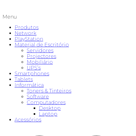
Menu
Produtos
Network
PlayStation
Material de Escritório
Servidores
Projectores
Mobiliário
UPS’s
Smartphones
Tablets
Informática
Toners & Tinteiros
Software
Computadores
Desktop
Laptop
Acessórios