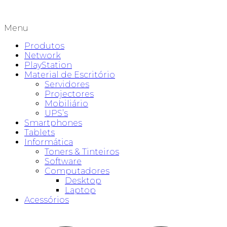
Menu
Produtos
Network
PlayStation
Material de Escritório
Servidores
Projectores
Mobiliário
UPS’s
Smartphones
Tablets
Informática
Toners & Tinteiros
Software
Computadores
Desktop
Laptop
Acessórios