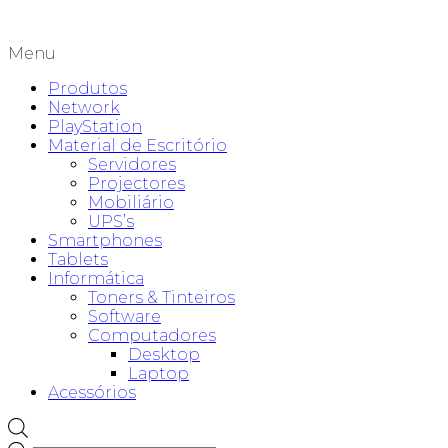
Menu
Produtos
Network
PlayStation
Material de Escritório
Servidores
Projectores
Mobiliário
UPS’s
Smartphones
Tablets
Informática
Toners & Tinteiros
Software
Computadores
Desktop
Laptop
Acessórios