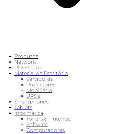
Produtos
Network
PlayStation
Material de Escritório
Servidores
Projectores
Mobiliário
UPS’s
Smartphones
Tablets
Informática
Toners & Tinteiros
Software
Computadores