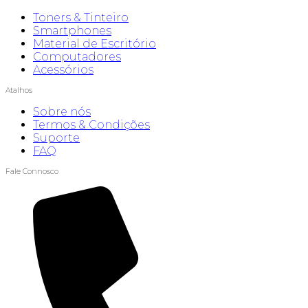
Toners & Tinteiro
Smartphones
Material de Escritório
Computadores
Acessórios
Atalhos
Sobre nós
Termos & Condições
Suporte
FAQ
Fale Connosco