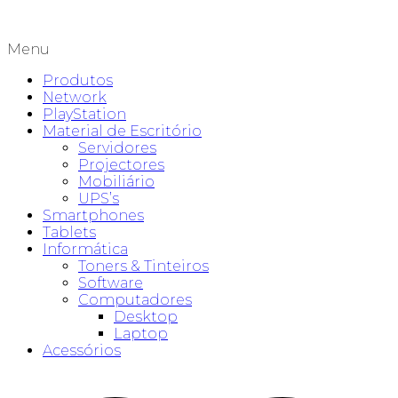
Menu
Produtos
Network
PlayStation
Material de Escritório
Servidores
Projectores
Mobiliário
UPS’s
Smartphones
Tablets
Informática
Toners & Tinteiros
Software
Computadores
Desktop
Laptop
Acessórios