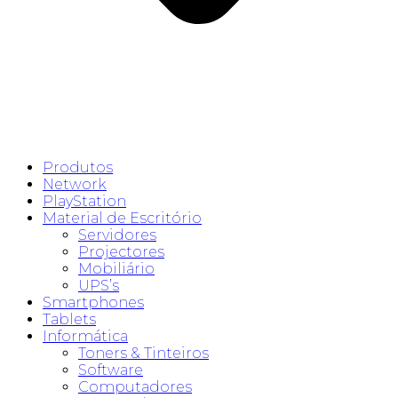
Produtos
Network
PlayStation
Material de Escritório
Servidores
Projectores
Mobiliário
UPS’s
Smartphones
Tablets
Informática
Toners & Tinteiros
Software
Computadores