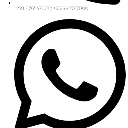
+258 876547001 / +258841747000