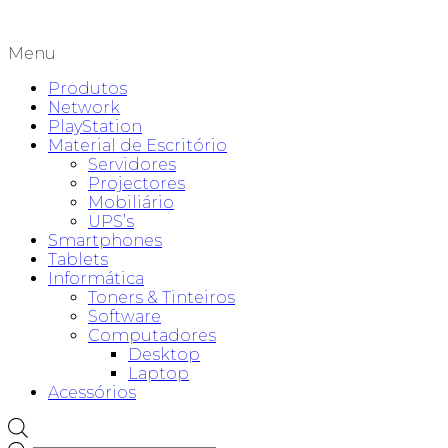
Menu
Produtos
Network
PlayStation
Material de Escritório
Servidores
Projectores
Mobiliário
UPS’s
Smartphones
Tablets
Informática
Toners & Tinteiros
Software
Computadores
Desktop
Laptop
Acessórios