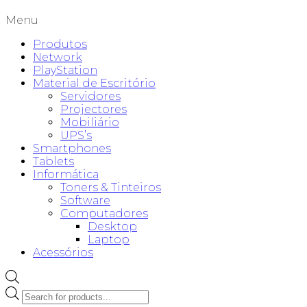
Menu
Produtos
Network
PlayStation
Material de Escritório
Servidores
Projectores
Mobiliário
UPS’s
Smartphones
Tablets
Informática
Toners & Tinteiros
Software
Computadores
Desktop
Laptop
Acessórios
Products
search