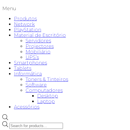
Menu
Produtos
Network
PlayStation
Material de Escritório
Servidores
Projectores
Mobiliário
UPS’s
Smartphones
Tablets
Informática
Toners & Tinteiros
Software
Computadores
Desktop
Laptop
Acessórios
Products
search